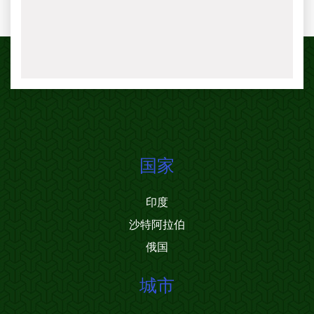
国家
印度
沙特阿拉伯
俄国
城市