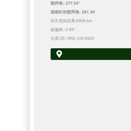
朝拜角:
277.54°
指南针的朝拜角:
281.39
到天房的距离:
6906 km
磁偏角:
-3.85°
位置:
35.1902
,
109.9320