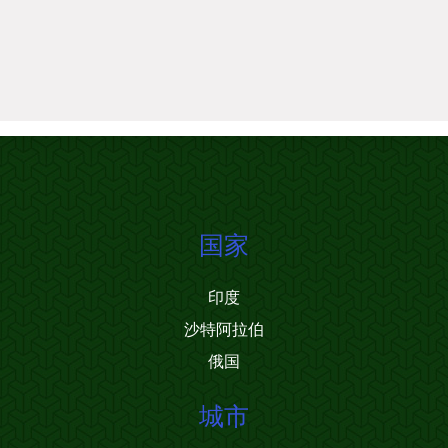
国家
印度
沙特阿拉伯
俄国
城市