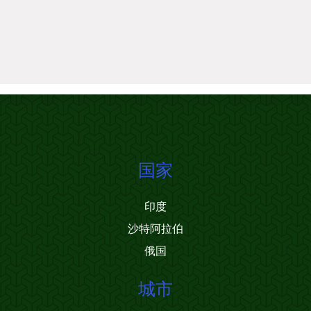
国家
印度
沙特阿拉伯
俄国
城市