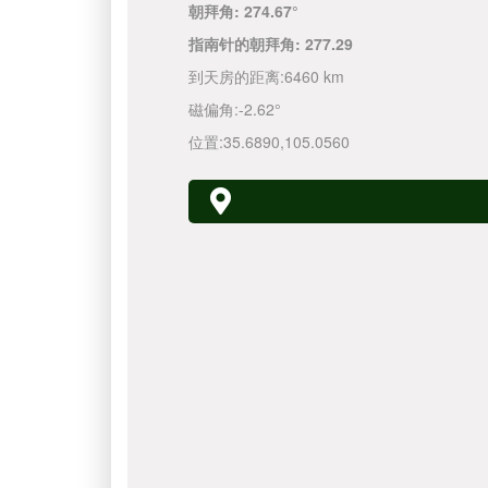
朝拜角:
274.67°
指南针的朝拜角:
277.29
到天房的距离:
6460 km
磁偏角:
-2.62°
位置:
35.6890
,
105.0560