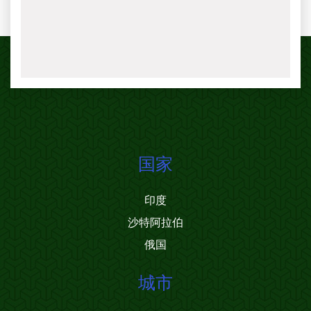
国家
印度
沙特阿拉伯
俄国
城市