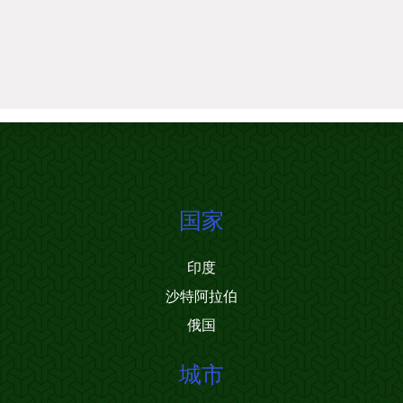
国家
印度
沙特阿拉伯
俄国
城市