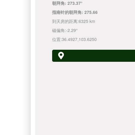
朝拜角:
273.37°
指南针的朝拜角:
275.66
到天房的距离:
6325 km
磁偏角:
-2.29°
位置:
36.4927
,
103.6250