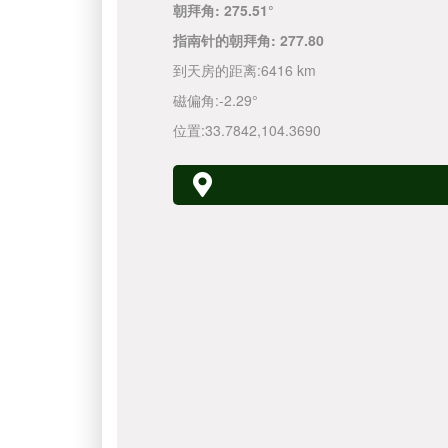
朝拜角:
275.51°
指南针的朝拜角:
277.80
到天房的距离:
6416 km
磁偏角:
-2.29°
位置:
33.7842
,
104.3690