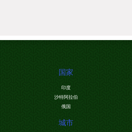
国家
印度
沙特阿拉伯
俄国
城市