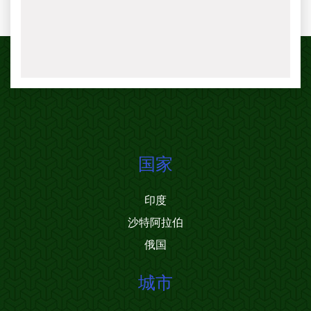
国家
印度
沙特阿拉伯
俄国
城市