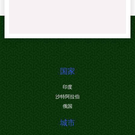
国家
印度
沙特阿拉伯
俄国
城市