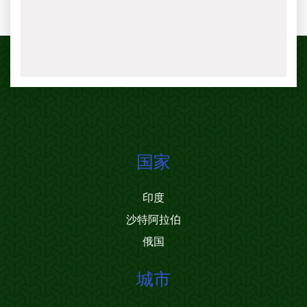
国家
印度
沙特阿拉伯
俄国
城市