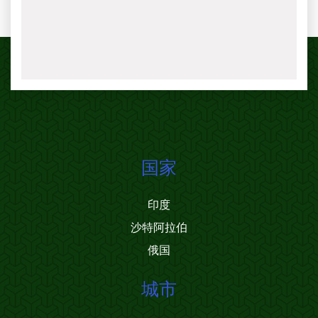
国家
印度
沙特阿拉伯
俄国
城市