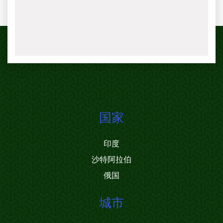
国家
印度
沙特阿拉伯
俄国
城市