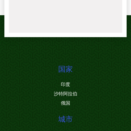
国家
印度
沙特阿拉伯
俄国
城市