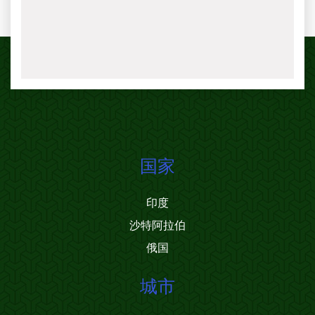
国家
印度
沙特阿拉伯
俄国
城市