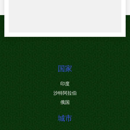
国家
印度
沙特阿拉伯
俄国
城市