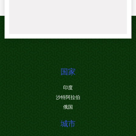
国家
印度
沙特阿拉伯
俄国
城市