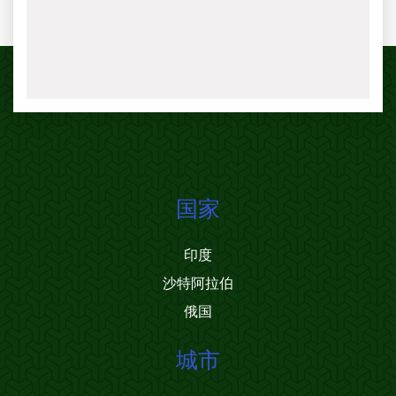
国家
印度
沙特阿拉伯
俄国
城市