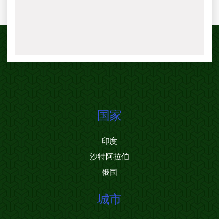
国家
印度
沙特阿拉伯
俄国
城市