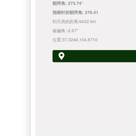
朝拜角:
273.74°
指南针的朝拜角:
276.41
到天房的距离:
6432 km
磁偏角:
-2.67°
位置:
37.0246
,
104.8710