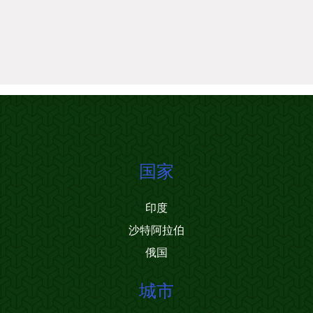
国家
印度
沙特阿拉伯
俄国
城市