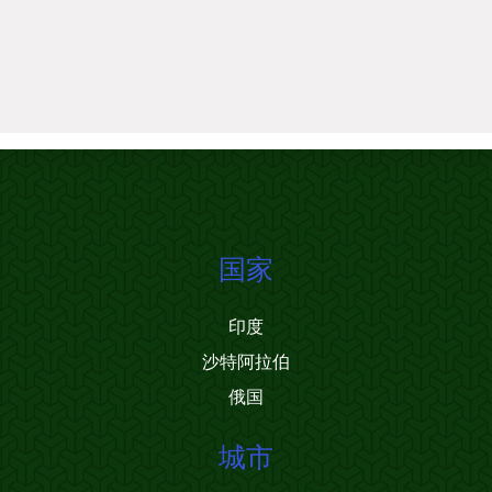
国家
印度
沙特阿拉伯
俄国
城市