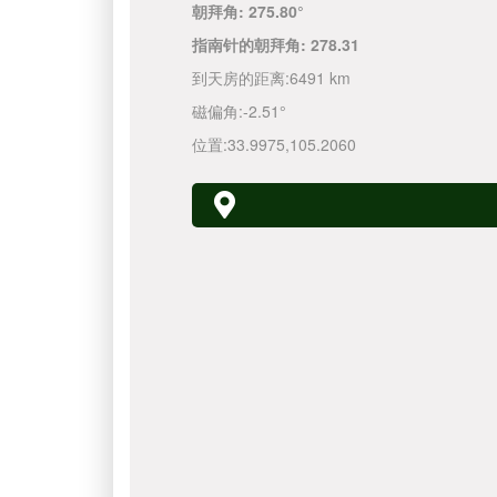
朝拜角:
275.80°
指南针的朝拜角:
278.31
到天房的距离:
6491 km
磁偏角:
-2.51°
位置:
33.9975
,
105.2060