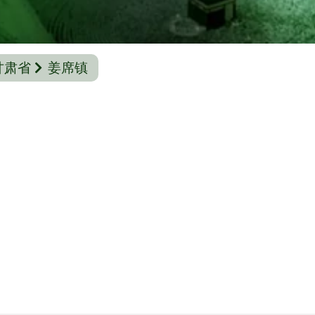
甘肃省
姜席镇