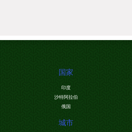
国家
印度
沙特阿拉伯
俄国
城市