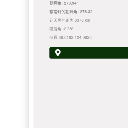
朝拜角:
273.94°
指南针的朝拜角:
276.32
到天房的距离:
6370 km
磁偏角:
-2.38°
位置:
36.0182
,
104.0920