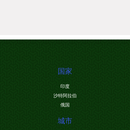
国家
印度
沙特阿拉伯
俄国
城市