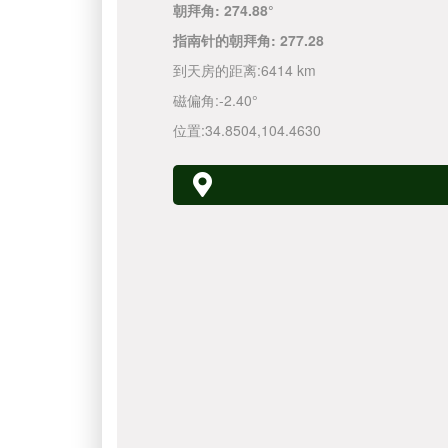
朝拜角:
274.88°
指南针的朝拜角:
277.28
到天房的距离:
6414 km
磁偏角:
-2.40°
位置:
34.8504
,
104.4630