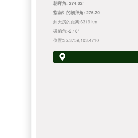
朝拜角:
274.02°
指南针的朝拜角:
276.20
到天房的距离:
6319 km
磁偏角:
-2.18°
位置:
35.3759
,
103.4710