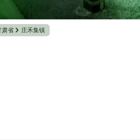
甘肃省
庄禾集镇