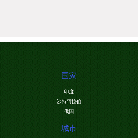
国家
印度
沙特阿拉伯
俄国
城市