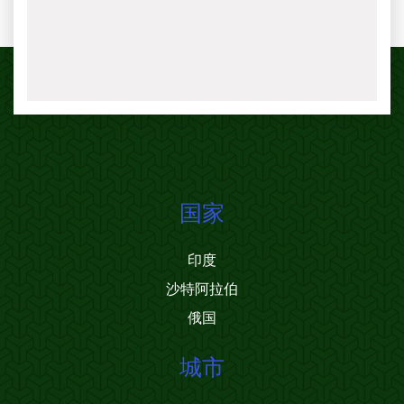
国家
印度
沙特阿拉伯
俄国
城市