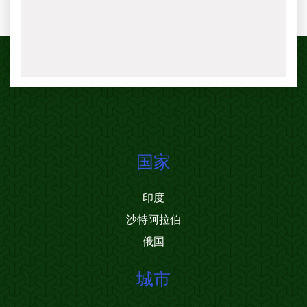
国家
印度
沙特阿拉伯
俄国
城市