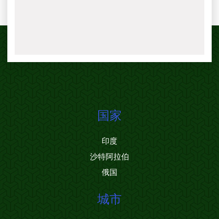
国家
印度
沙特阿拉伯
俄国
城市