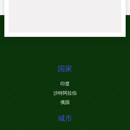
国家
印度
沙特阿拉伯
俄国
城市