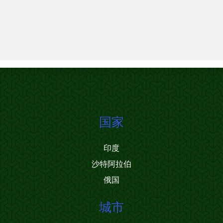
国家
印度
沙特阿拉伯
俄国
城市