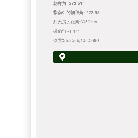
朝拜角:
272.51°
指南针的朝拜角:
273.98
到天房的距离:
6056 km
磁偏角:
-1.47°
位置:
35.2566
,
100.5680