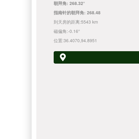
朝拜角:
268.32°
指南针的朝拜角:
268.48
到天房的距离:
5543 km
磁偏角:
-0.16°
位置:
36.4070
,
94.8951