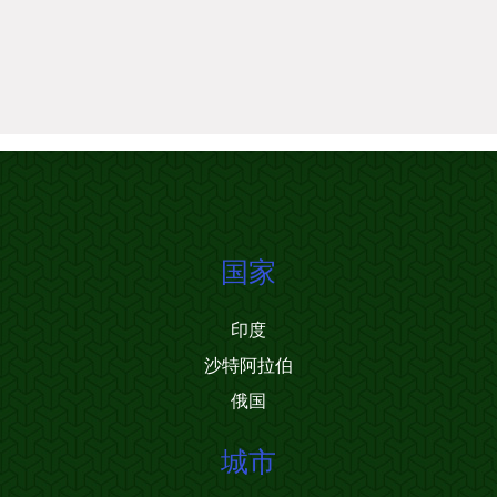
国家
印度
沙特阿拉伯
俄国
城市