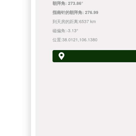
朝拜角:
273.86°
指南针的朝拜角:
276.99
到天房的距离:
6537 km
磁偏角:
-3.13°
位置:
38.0121
,
106.1380