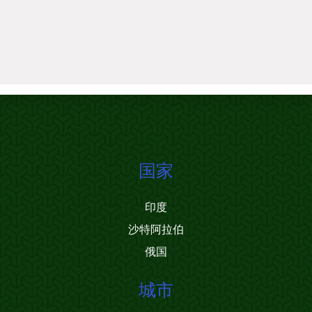
国家
印度
沙特阿拉伯
俄国
城市