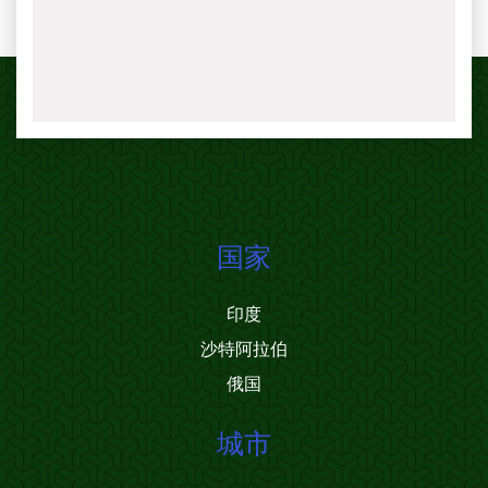
国家
印度
沙特阿拉伯
俄国
城市