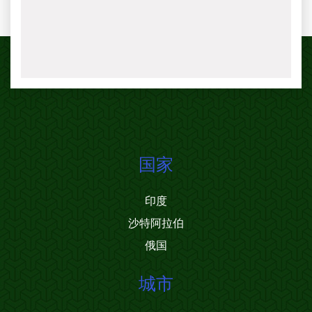
国家
印度
沙特阿拉伯
俄国
城市