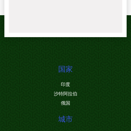
国家
印度
沙特阿拉伯
俄国
城市