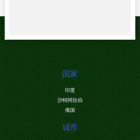
国家
印度
沙特阿拉伯
俄国
城市