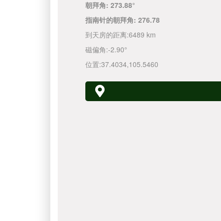
朝拜角:
273.88°
指南针的朝拜角:
276.78
到天房的距离:
6489 km
磁偏角:
-2.90°
位置:
37.4034
,
105.5460