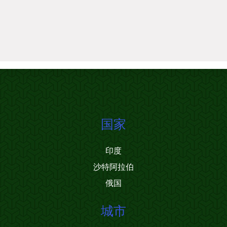
国家
印度
沙特阿拉伯
俄国
城市