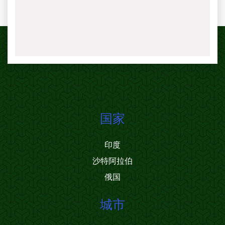
国家
印度
沙特阿拉伯
俄国
城市