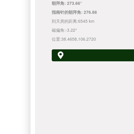
朝拜角:
273.66°
指南针的朝拜角:
276.88
到天房的距离:
6545 km
磁偏角:
-3.22°
位置:
38.4658
,
106.2720