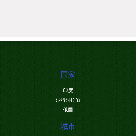
国家
印度
沙特阿拉伯
俄国
城市