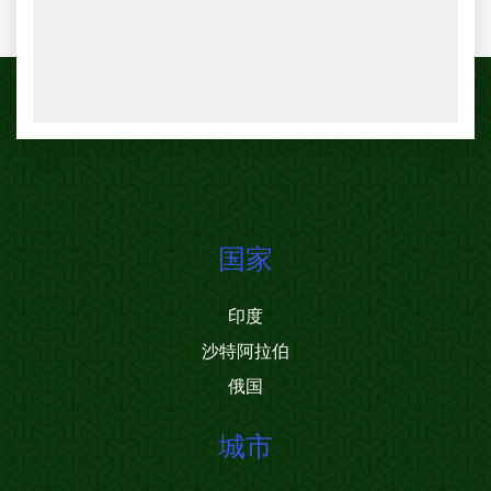
国家
印度
沙特阿拉伯
俄国
城市