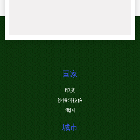
国家
印度
沙特阿拉伯
俄国
城市