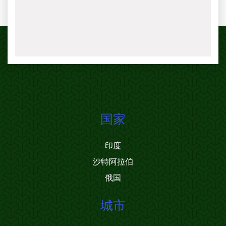
国家
印度
沙特阿拉伯
俄国
城市