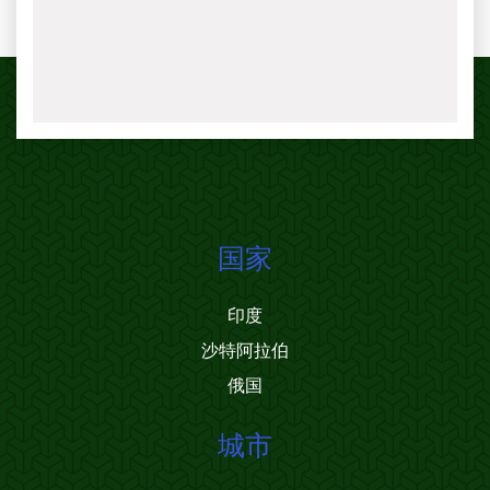
国家
印度
沙特阿拉伯
俄国
城市