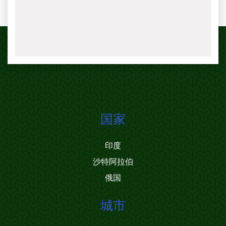
国家
印度
沙特阿拉伯
俄国
城市