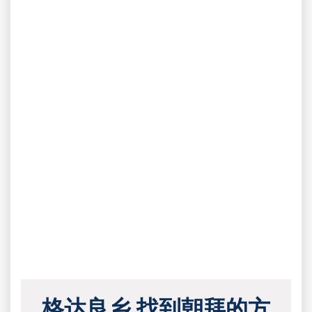
格达良乡 找到朝拜的方