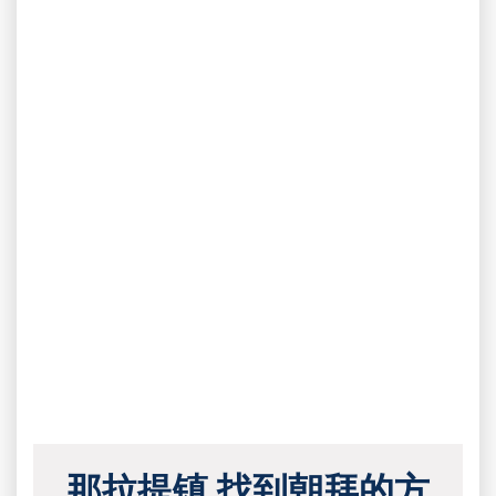
那拉提镇 找到朝拜的方