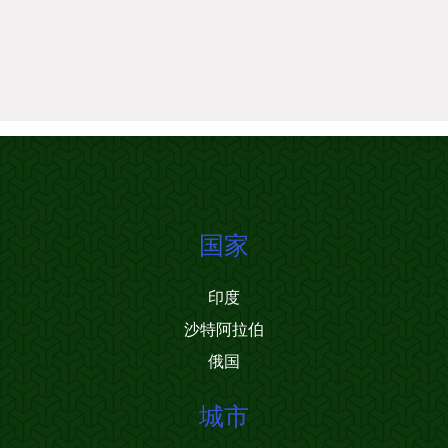
国家
印度
沙特阿拉伯
俄国
城市