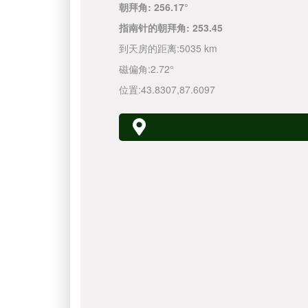
朝拜角:
256.17°
指南针的朝拜角:
253.45
到天房的距离:
5035 km
磁偏角:
2.72°
位置:
43.8307
,
87.6097