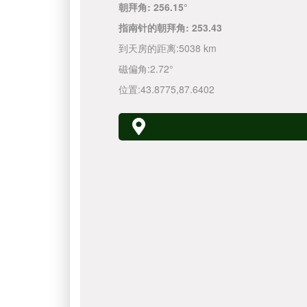
朝拜角:
256.15°
指南针的朝拜角:
253.43
到天房的距离:
5038 km
磁偏角:
2.72°
位置:
43.8775
,
87.6402