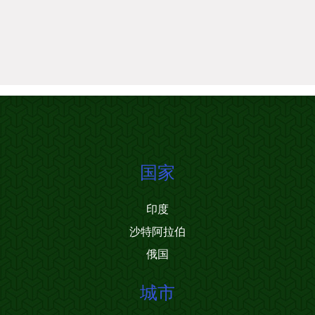
国家
印度
沙特阿拉伯
俄国
城市