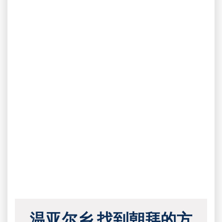
温亚尔乡 找到朝拜的方