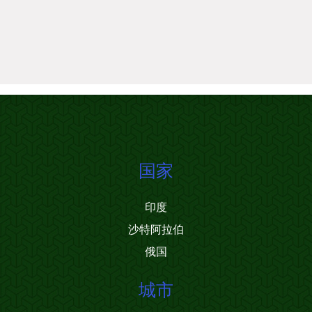
国家
印度
沙特阿拉伯
俄国
城市