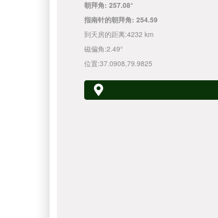
朝拜角:
257.08°
指南针的朝拜角:
254.59
到天房的距离:
4232 km
磁偏角:
2.49°
位置:
37.0908
,
79.9825