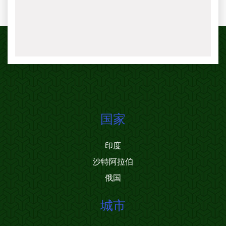
国家
印度
沙特阿拉伯
俄国
城市