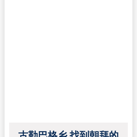
古勒巴格乡 找到朝拜的