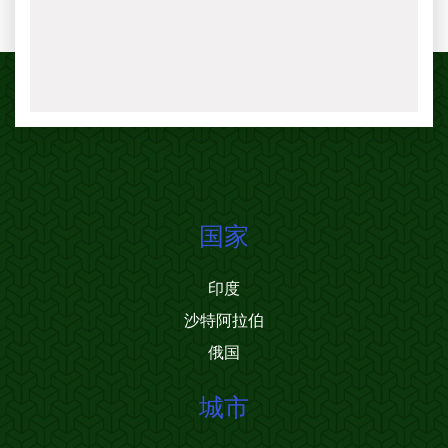
国家
印度
沙特阿拉伯
俄国
城市